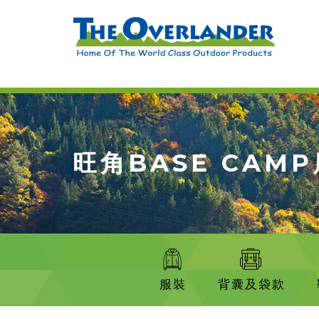
旺角BASE CAMP
服裝
背囊及袋款