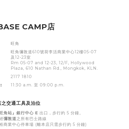
BASE CAMP店
旺角
旺角彌敦道610號荷李活商業中心12樓05-07
及12-23室
Rm 05-07 and 12-23, 12/F, Hollywood
Plaza, 610 Nathan Rd., Mongkok, KLN.
2117 1810
︰
11:30 a.m. 至 09:00 p.m.
店之交通工具及泊位
旺角站』銀行中心 E
出口，步行約 5 分鐘。
經
彌敦道
之所有巴士路線
裕商業中心停車場 (離本店只需步行約 5 分鐘)