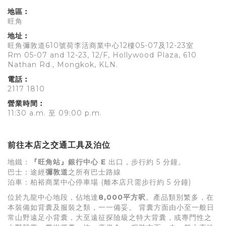
地區︰
旺角
地址︰
旺角彌敦道610號荷李活商業中心12樓05-07及12-23室
Rm 05-07 and 12-23, 12/F, Hollywood Plaza, 610
Nathan Rd., Mongkok, KLN.
電話︰
2117 1810
營業時間︰
11:30 a.m. 至 09:00 p.m.
前往本店之交通工具及泊位
地鐵：
『旺角站』銀行中心 E
出口，步行約 5 分鐘。
巴士：途經
彌敦道
之所有巴士路線
泊車：柏裕商業中心停車場 (離本店只需步行約 5 分鐘)
位於九龍中心地段，佔地達
8,000平方呎
。產品類別繁多，在
本裝備如背囊及服裝之類，一一備妥。 背囊方面由小至一般日
常山野遠足小背囊，大至遠征探險級之特大背囊，或專門性之