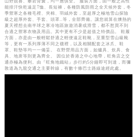
山野競賽、攀岩背囊，均一應俱全。 服裝方面，由一般之高性
能排汗快乾遠足T恤、長短褲，各種防風防雨之全天候外套，冬
季禦寒之各種毛裡、夾棉、羽絨外套，至超厚之極地雪山探險
級之超厚外套、手套、頭罩…等，全部齊備。讓您就算在燠熱的
夏天裡想去南半球之寒冷地區旅遊消暑或滑雪，都不愁買不到
合適之禦寒衣物及用品。其中更有不少是超值之特價品。 鞋履
方面，亦是由一般輕鬆舒適之輕便遠足鞋靴，至重型雪山級靴
等，更有一系列厚薄不同之襪裡，以及相關配套之冰爪、鞋
罩、鞋墊等均一一備妥。 在野營用品方面，如爐具、炊具、食
具、地蓆等則更為齊全。 因位於香港之中心地帶，旺角店之交
通亦極為便利。由『旺角地鐵站』步行約5分鐘即可到達，而彌
敦道為九龍交通之主要幹線，有數十條巴士路線途經此處。