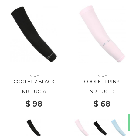
20% Off
N-Rit
N-Rit
COOLET 2 BLACK
COOLET 1 PINK
NR-TUC-A
NR-TUC-D
$ 98
$ 68