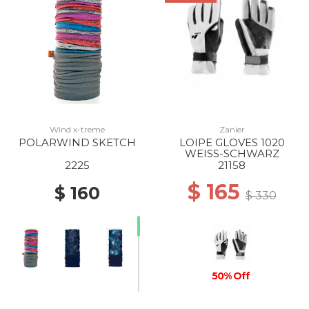
Wind x-treme
Zanier
POLARWIND SKETCH
LOIPE GLOVES 1020
WEISS-SCHWARZ
2225
21158
$ 165
$ 160
$ 330
50% Off