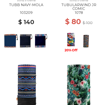
Wind x-treme
Wind x-treme
TUBB NAVY-MOLA
TUBULARWIND JR
COMIC
103209
1078
$ 80
$ 140
$ 100
20% Off