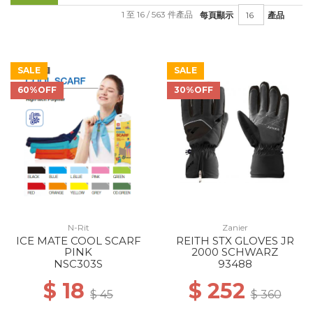
1 至 16 / 563 件產品
每頁顯示
產品
SALE
SALE
60%OFF
30%OFF
N-Rit
Zanier
ICE MATE COOL SCARF
REITH STX GLOVES JR
PINK
2000 SCHWARZ
NSC303S
93488
$ 18
$ 252
$ 45
$ 360