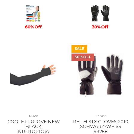
60% Off
30% Off
SALE
30%OFF
N-Rit
Zanier
COOLET 1 GLOVE NEW
REITH STX GLOVES 2010
BLACK
SCHWARZ-WEISS
NR-TUC-DGA
93258