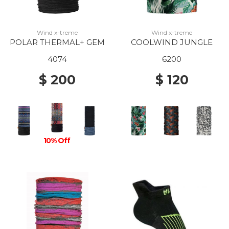
Wind x-treme
Wind x-treme
POLAR THERMAL+ GEM
COOLWIND JUNGLE
4074
6200
$ 200
$ 120
10% Off