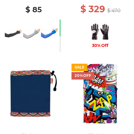
$ 329
$ 85
$ 470
30% Off
SALE
20%OFF