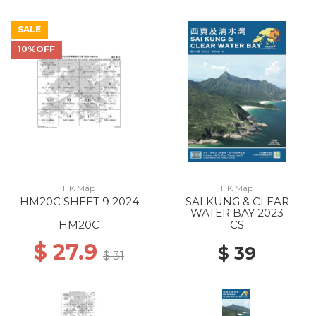
SALE
10%OFF
HK Map
HK Map
HM20C SHEET 9 2024
SAI KUNG & CLEAR
WATER BAY 2023
HM20C
CS
$ 27.9
$ 39
$ 31