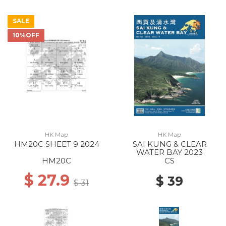
SALE
10%OFF
HK Map
HK Map
HM20C SHEET 9 2024
SAI KUNG & CLEAR
WATER BAY 2023
HM20C
CS
$ 27.9
$ 39
$ 31