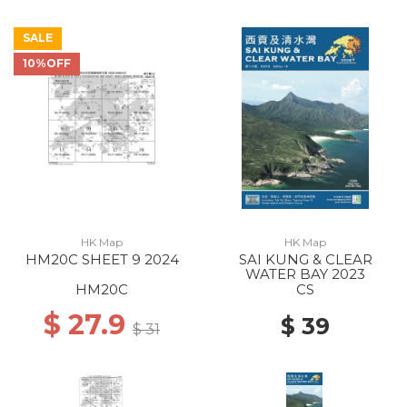
SALE
10%OFF
HK Map
HK Map
HM20C SHEET 9 2024
SAI KUNG & CLEAR
WATER BAY 2023
HM20C
CS
$ 27.9
$ 39
$ 31