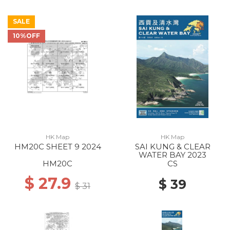
SALE
10%OFF
HK Map
HK Map
HM20C SHEET 9 2024
SAI KUNG & CLEAR
WATER BAY 2023
HM20C
CS
$ 27.9
$ 39
$ 31