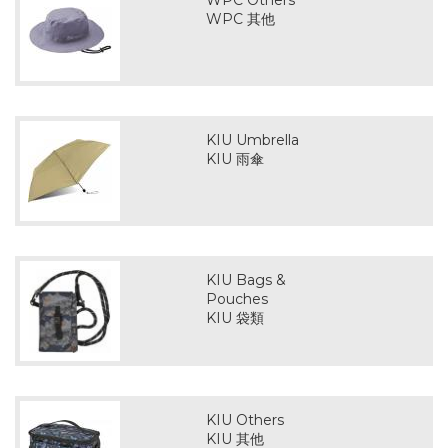
WPC Others
WPC 其他
KIU Umbrella
KIU 雨傘
KIU Bags &
Pouches
KIU 袋類
KIU Others
KIU 其他