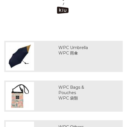
WPC Umbrella
WPC 雨傘
WPC Bags &
Pouches
WPC 袋類