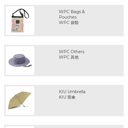
WPC Bags &
Pouches
WPC 袋類
WPC Others
WPC 其他
KIU Umbrella
KIU 雨傘