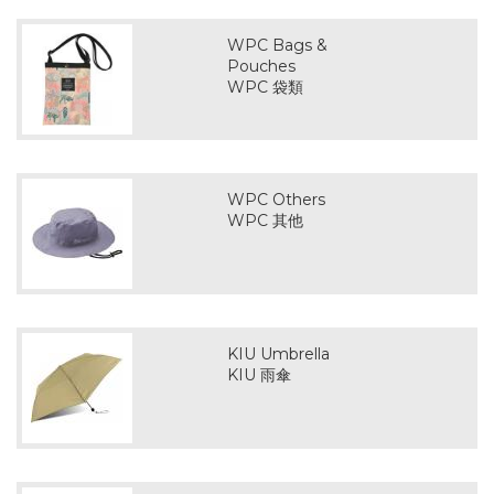
WPC Bags &
Pouches
WPC 袋類
WPC Others
WPC 其他
KIU Umbrella
KIU 雨傘