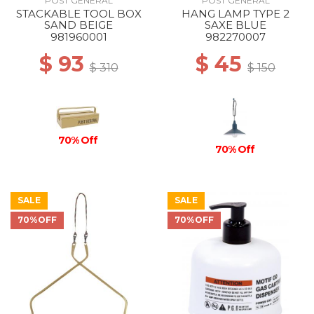
POST GENERAL
POST GENERAL
STACKABLE TOOL BOX
HANG LAMP TYPE 2
SAND BEIGE
SAXE BLUE
981960001
982270007
$ 93
$ 45
$ 310
$ 150
70% Off
70% Off
SALE
SALE
70%OFF
70%OFF