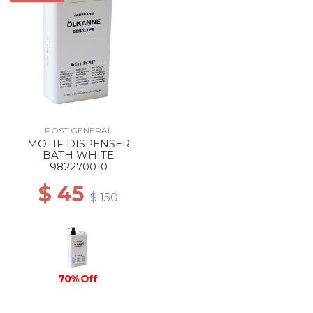
POST GENERAL
MOTIF DISPENSER
BATH WHITE
982270010
$ 45
$ 150
70% Off