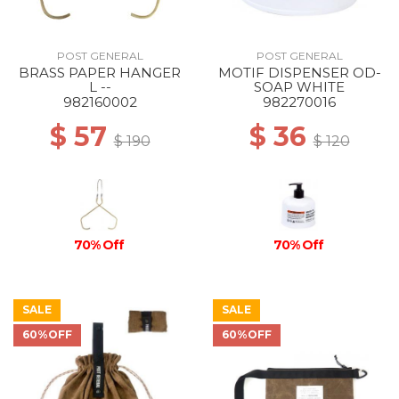
POST GENERAL
POST GENERAL
BRASS PAPER HANGER
MOTIF DISPENSER OD-
L --
SOAP WHITE
982160002
982270016
$ 57
$ 36
$ 190
$ 120
70% Off
70% Off
SALE
SALE
60%OFF
60%OFF