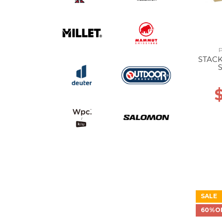
STAC
SALE
60%O