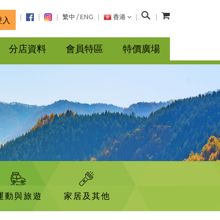
搜
繁中
/
ENG
香港
登入
尋
分店資料
會員特區
特價廣場
運動與旅遊
家居及其他