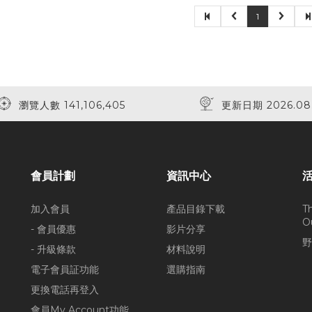
1
瀏覽人數 141,106,405
更新日期 2026.08
會員計劃
資訊中心
加入會員
產品目錄下載
T
O
- 會員優惠
影片分享
野
- 升級條款
材料說明
電子會員証功能
選購指南
更換電話再登入
會員My Account功能