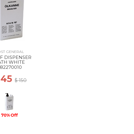
ST GENERAL
F DISPENSER
ATH WHITE
82270010
 45
$ 150
70% Off