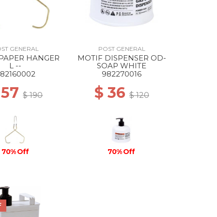
ST GENERAL
POST GENERAL
 PAPER HANGER
MOTIF DISPENSER OD-
L --
SOAP WHITE
82160002
982270016
 57
$ 36
$ 190
$ 120
70% Off
70% Off
F