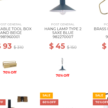
POST GENERAL
POST GENERAL
PO
KABLE TOOL BOX
HANG LAMP TYPE 2
BRASS
SAND BEIGE
SAXE BLUE
981960001
982270007
9
$ 93
$ 45
$
$ 310
$ 150
70% Off
70% Off
SALE
SALE
FF
60%OFF
70%OF