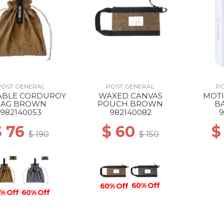
POST GENERAL
POST GENERAL
PO
ABLE CORDUROY
WAXED CANVAS
MOTI
BAG BROWN
POUCH BROWN
B
982140053
982140082
9
$ 76
$ 60
$
$ 190
$ 150
60% Off
60% Off
% Off
60% Off