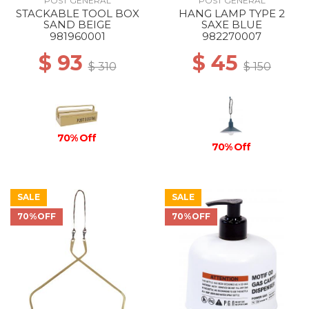
POST GENERAL
POST GENERAL
STACKABLE TOOL BOX
HANG LAMP TYPE 2
SAND BEIGE
SAXE BLUE
981960001
982270007
$ 93
$ 45
$ 310
$ 150
70% Off
70% Off
SALE
SALE
70%OFF
70%OFF