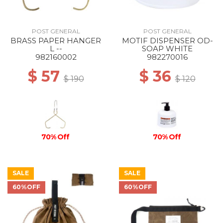
POST GENERAL
POST GENERAL
BRASS PAPER HANGER
MOTIF DISPENSER OD-
L --
SOAP WHITE
982160002
982270016
$ 57
$ 36
$ 190
$ 120
70% Off
70% Off
SALE
SALE
60%OFF
60%OFF