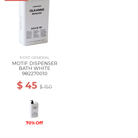
POST GENERAL
MOTIF DISPENSER
BATH WHITE
982270010
$ 45
$ 150
70% Off