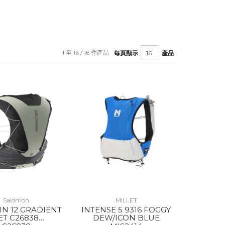
1 至 16 / 16 件產品
每頁顯示
產品
Salomon
MILLET
IN 12 GRADIENT
INTENSE 5 9316 FOGGY
ET C26838
DEW/ICON BLUE