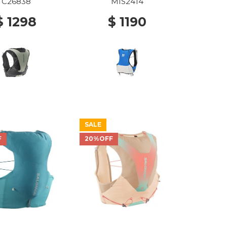
OM/CASTELROC
C26838
MIS2414
K/ICICLE
$ 1298
$ 1190
SALE
F
20%OFF