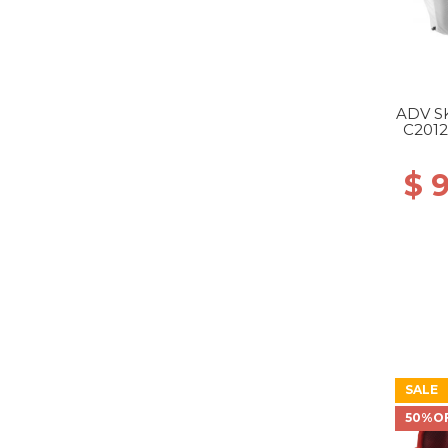
ADV S
C201
$ 
SALE
50%O