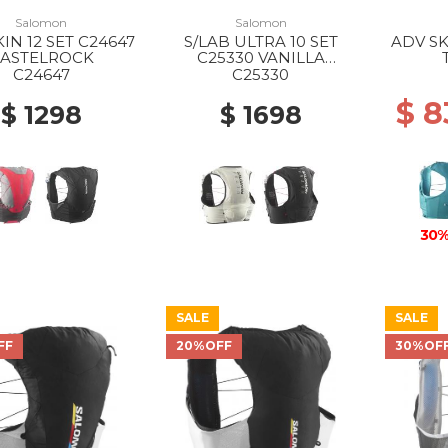
Salomon
Salomon
IN 12 SET C24647
S/LAB ULTRA 10 SET
ADV SK
ASTELROCK
C25330 VANILLA
ICE/BLACK
TIDE
C24647
C25330
$ 8
$ 1298
$ 1698
30%
SALE
SALE
FF
20%OFF
30%OF