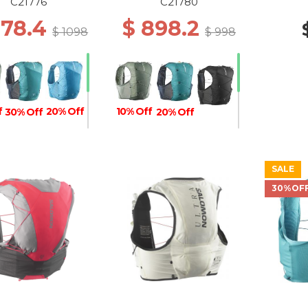
PHANT
C21776
C21780
878.4
$ 898.2
$ 1098
$ 998
f
20% Off
10% Off
30% Off
20% Off
SALE
30%OF