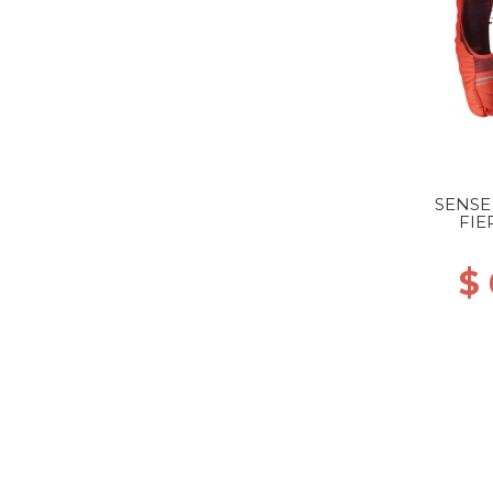
SENSE 
FIE
$