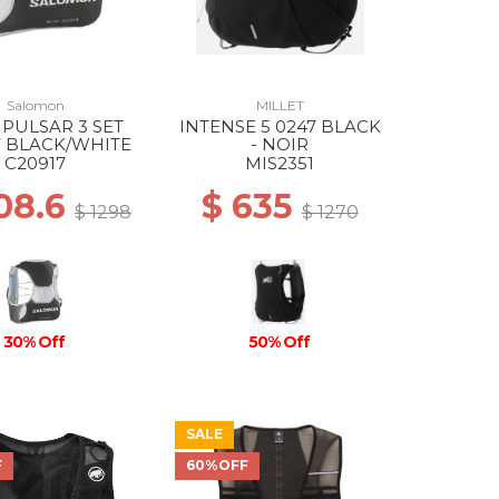
Salomon
MILLET
 PULSAR 3 SET
INTENSE 5 0247 BLACK
7 BLACK/WHITE
- NOIR
C20917
MIS2351
08.6
$ 635
$ 1298
$ 1270
30% Off
50% Off
SALE
F
60%OFF