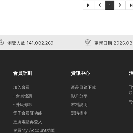
1
瀏覽人數 141,082,269
更新日期 2026.08
會員計劃
資訊中心
加入會員
產品目錄下載
T
O
- 會員優惠
影片分享
野
- 升級條款
材料說明
電子會員証功能
選購指南
更換電話再登入
會員My Account功能