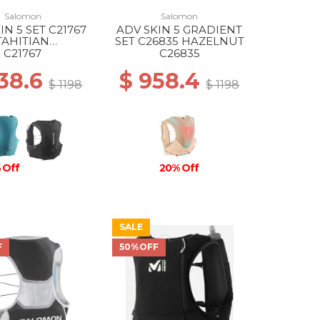
Salomon
Salomon
IN 5 SET C21767
ADV SKIN 5 GRADIENT
TAHITIAN
SET C26835 HAZELNUT
/PEACOCK BL
C21767
C26835
38.6
$ 958.4
$ 1198
$ 1198
 Off
20% Off
SALE
F
50%OFF