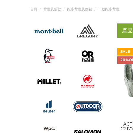
首頁
背囊及袋款
跑步背囊及腰包
一般跑步背囊
產品
SALE
20%O
ACTI
C2177