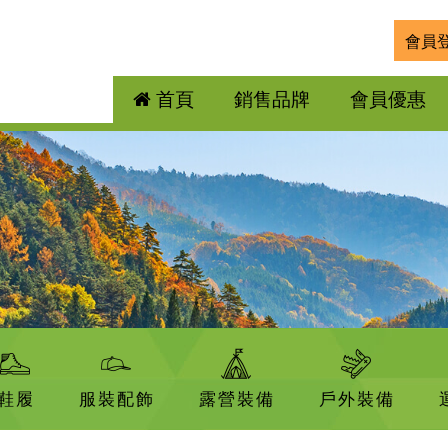
會員
首頁
銷售品牌
會員優惠
鞋履
服裝配飾
露營裝備
戶外裝備