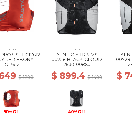
Salomon
Mammut
PRO 5 SET C17612
AENERGY TR 5 MS
AENE
RY RED EBONY
00728 BLACK-CLOUD
00728
C17612
2530-00860
2
 649
$ 899.4
$ 7
$ 1298
$ 1499
50% Off
40% Off