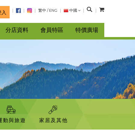
搜
繁中
/
ENG
中國
登入
尋
分店資料
會員特區
特價廣場
運動與旅遊
家居及其他