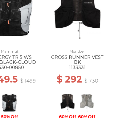
Mammut
Montbell
RGY TR 5 WS
CROSS RUNNER VEST
 BLACK-CLOUD
BK
530-00850
1133331
49.5
$ 292
$ 1499
$ 730
50% Off
60% Off
60% Off