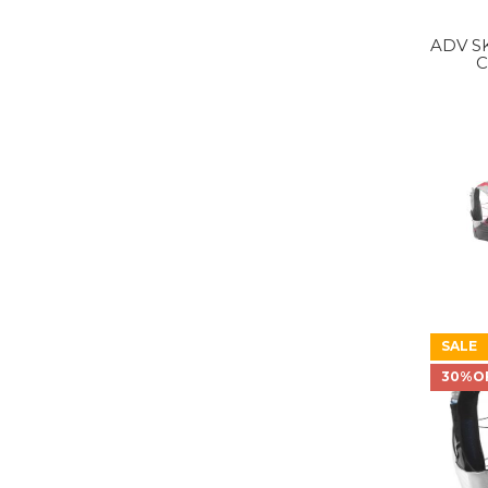
ADV SK
C
SALE
30%O