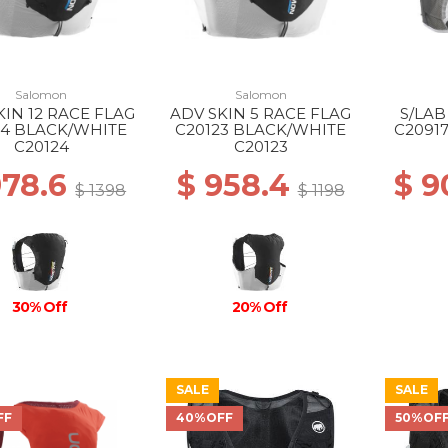
Salomon
Salomon
KIN 12 RACE FLAG
ADV SKIN 5 RACE FLAG
S/LAB
24 BLACK/WHITE
C20123 BLACK/WHITE
C2091
C20124
C20123
978.6
$ 958.4
$ 9
$ 1398
$ 1198
30% Off
20% Off
SALE
SALE
FF
40%OFF
50%OF