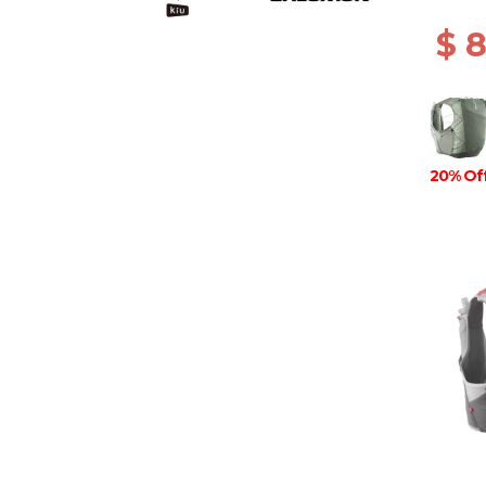
$ 
20% Of