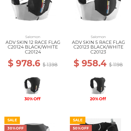
Salomon
Salomon
ADV SKIN 12 RACE FLAG
ADV SKIN 5 RACE FLAG
C20124 BLACK/WHITE
C20123 BLACK/WHITE
C20124
C20123
$ 978.6
$ 958.4
$ 1398
$ 1198
30% Off
20% Off
SALE
SALE
30%OFF
50%OFF