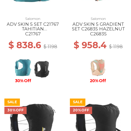
Salomon
Salomon
ADV SKIN 5 SET C21767
ADV SKIN 5 GRADIENT
TAHITIAN
SET C26835 HAZELNUT
TIDE/PEACOCK BL
C21767
C26835
$ 838.6
$ 958.4
$ 1198
$ 1198
30% Off
20% Off
SALE
SALE
30%OFF
20%OFF