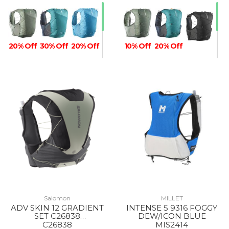
20% Off
30% Off
20% Off
10% Off
20% Off
Salomon
MILLET
ADV SKIN 12 GRADIENT
INTENSE 5 9316 FOGGY
SET C26838
DEW/ICON BLUE
PHANTOM/CASTELROC
C26838
MIS2414