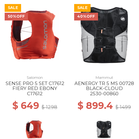
SALE
SALE
50%OFF
40%OFF
Salomon
Mammut
SENSE PRO 5 SET C17612
AENERGY TR 5 MS 00728
FIERY RED EBONY
BLACK-CLOUD
C17612
2530-00860
$ 649
$ 899.4
$ 1298
$ 1499