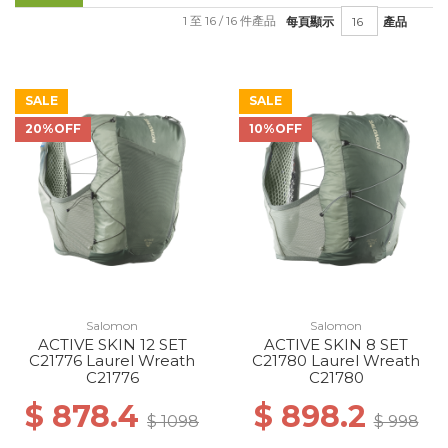
1 至 16 / 16 件產品
每頁顯示
產品
SALE
SALE
20%OFF
10%OFF
Salomon
Salomon
ACTIVE SKIN 12 SET
ACTIVE SKIN 8 SET
C21776 Laurel Wreath
C21780 Laurel Wreath
C21776
C21780
$ 878.4
$ 898.2
$ 1098
$ 998