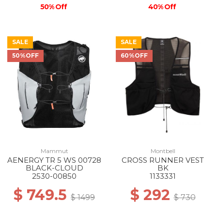
50% Off
40% Off
SALE
SALE
50%OFF
60%OFF
Mammut
Montbell
AENERGY TR 5 WS 00728
CROSS RUNNER VEST
BLACK-CLOUD
BK
2530-00850
1133331
$ 749.5
$ 292
$ 1499
$ 730