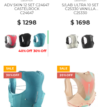
Salomon
Salomon
ADV SKIN 12 SET C24647
S/LAB ULTRA 10 SET
CASTELROCK
C25330 VANILLA
ICE/BLACK
C24647
C25330
$ 1298
$ 1698
40% Off
30% Off
SALE
SALE
30%OFF
20%OFF
20% Off
30% Off