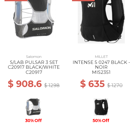
Salomon
MILLET
S/LAB PULSAR 3 SET
INTENSE 5 0247 BLACK -
C20917 BLACK/WHITE
NOIR
C20917
MIS2351
$ 908.6
$ 635
$ 1298
$ 1270
30% Off
50% Off