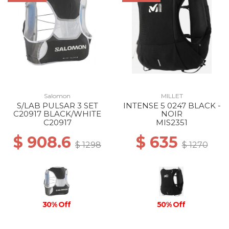
Salomon
MILLET
S/LAB PULSAR 3 SET
INTENSE 5 0247 BLACK -
C20917 BLACK/WHITE
NOIR
C20917
MIS2351
$ 908.6
$ 635
$ 1298
$ 1270
30% Off
50% Off