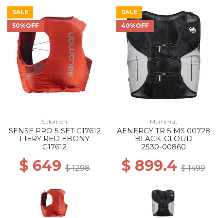
SALE
SALE
50%OFF
40%OFF
Salomon
Mammut
SENSE PRO 5 SET C17612
AENERGY TR 5 MS 00728
FIERY RED EBONY
BLACK-CLOUD
C17612
2530-00860
$ 649
$ 899.4
$ 1298
$ 1499