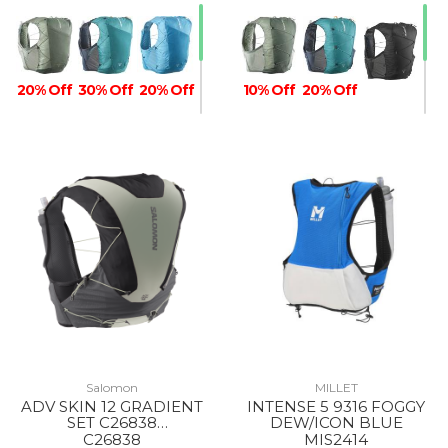
20% Off
30% Off
20% Off
10% Off
20% Off
Salomon
MILLET
ADV SKIN 12 GRADIENT
INTENSE 5 9316 FOGGY
SET C26838
DEW/ICON BLUE
PHANTOM/CASTELROC
C26838
MIS2414