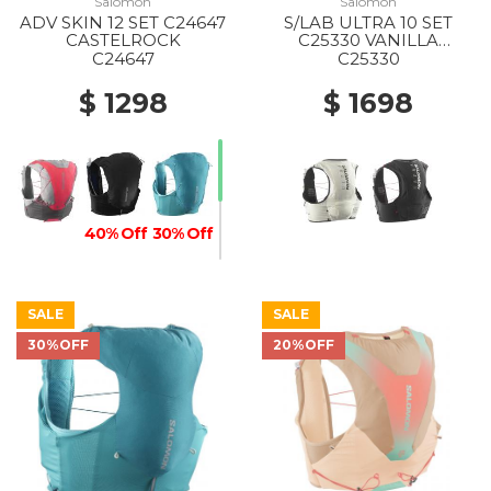
Salomon
Salomon
ADV SKIN 12 SET C24647
S/LAB ULTRA 10 SET
CASTELROCK
C25330 VANILLA
ICE/BLACK
C24647
C25330
$ 1298
$ 1698
40% Off
30% Off
SALE
SALE
30%OFF
20%OFF
20% Off
30% Off