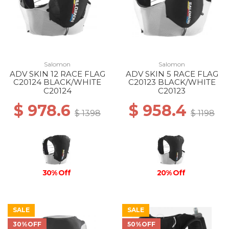
Salomon
Salomon
ADV SKIN 12 RACE FLAG
ADV SKIN 5 RACE FLAG
C20124 BLACK/WHITE
C20123 BLACK/WHITE
C20124
C20123
$ 978.6
$ 958.4
$ 1398
$ 1198
30% Off
20% Off
SALE
SALE
30%OFF
50%OFF