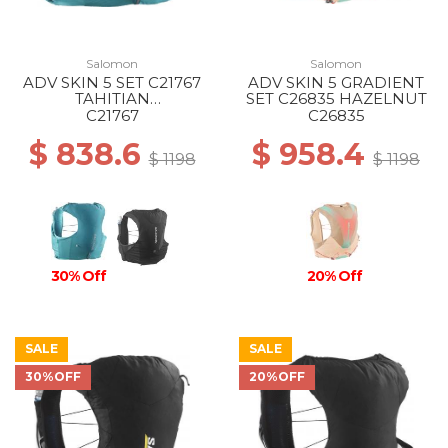
Salomon
Salomon
ADV SKIN 5 SET C21767
ADV SKIN 5 GRADIENT
TAHITIAN
SET C26835 HAZELNUT
TIDE/PEACOCK BL
C21767
C26835
$ 838.6
$ 958.4
$ 1198
$ 1198
30% Off
20% Off
SALE
SALE
30%OFF
20%OFF