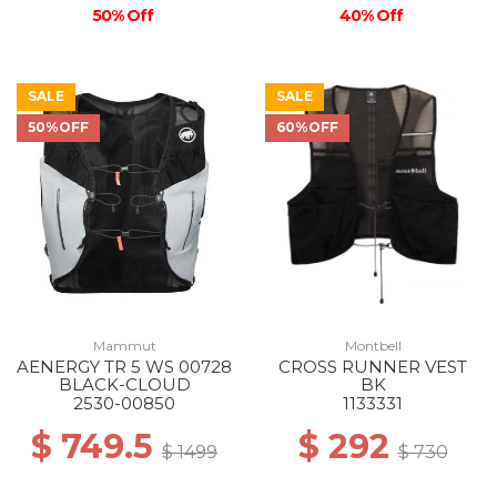
50% Off
40% Off
SALE
SALE
50%OFF
60%OFF
Mammut
Montbell
AENERGY TR 5 WS 00728
CROSS RUNNER VEST
BLACK-CLOUD
BK
2530-00850
1133331
$ 749.5
$ 292
$ 1499
$ 730