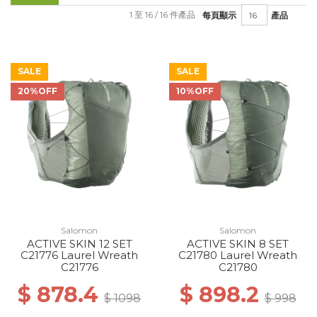
1 至 16 / 16 件產品
每頁顯示
產品
SALE
SALE
20%OFF
10%OFF
Salomon
Salomon
ACTIVE SKIN 12 SET
ACTIVE SKIN 8 SET
C21776 Laurel Wreath
C21780 Laurel Wreath
C21776
C21780
$ 878.4
$ 898.2
$ 1098
$ 998