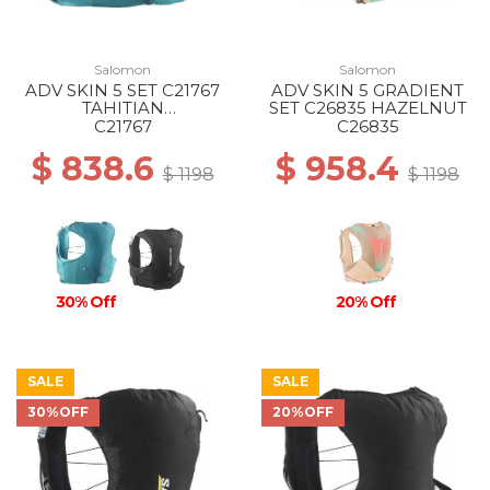
Salomon
Salomon
ADV SKIN 5 SET C21767
ADV SKIN 5 GRADIENT
TAHITIAN
SET C26835 HAZELNUT
TIDE/PEACOCK BL
C21767
C26835
$ 838.6
$ 958.4
$ 1198
$ 1198
30% Off
20% Off
SALE
SALE
30%OFF
20%OFF