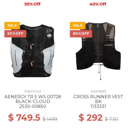
50% Off
40% Off
SALE
SALE
50%OFF
60%OFF
Mammut
Montbell
AENERGY TR 5 WS 00728
CROSS RUNNER VEST
BLACK-CLOUD
BK
2530-00850
1133331
$ 749.5
$ 292
$ 1499
$ 730