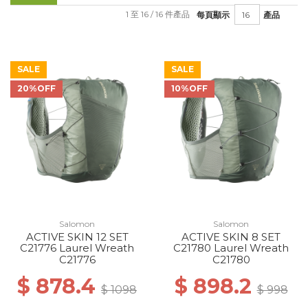
1 至 16 / 16 件產品
每頁顯示
產品
SALE
SALE
20%OFF
10%OFF
Salomon
Salomon
ACTIVE SKIN 12 SET
ACTIVE SKIN 8 SET
C21776 Laurel Wreath
C21780 Laurel Wreath
C21776
C21780
$ 878.4
$ 898.2
$ 1098
$ 998