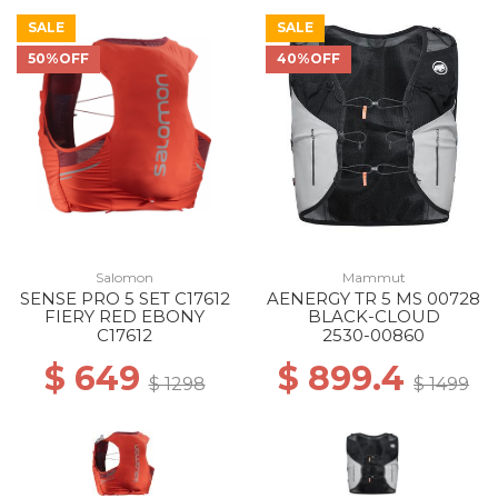
SALE
SALE
50%OFF
40%OFF
Salomon
Mammut
SENSE PRO 5 SET C17612
AENERGY TR 5 MS 00728
FIERY RED EBONY
BLACK-CLOUD
C17612
2530-00860
$ 649
$ 899.4
$ 1298
$ 1499