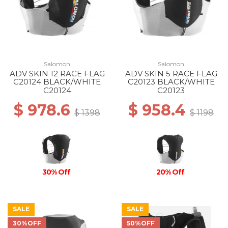
Salomon
Salomon
ADV SKIN 12 RACE FLAG
ADV SKIN 5 RACE FLAG
C20124 BLACK/WHITE
C20123 BLACK/WHITE
C20124
C20123
$ 978.6
$ 958.4
$ 1398
$ 1198
30% Off
20% Off
SALE
SALE
30%OFF
50%OFF