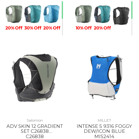
20% Off
30% Off
20% Off
10% Off
20% Off
Salomon
MILLET
ADV SKIN 12 GRADIENT
INTENSE 5 9316 FOGGY
SET C26838
DEW/ICON BLUE
PHANTOM/CASTELROC
C26838
MIS2414