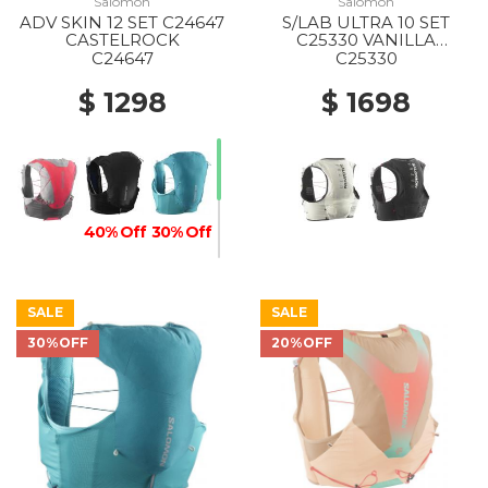
Salomon
Salomon
ADV SKIN 12 SET C24647
S/LAB ULTRA 10 SET
CASTELROCK
C25330 VANILLA
ICE/BLACK
C24647
C25330
$ 1298
$ 1698
40% Off
30% Off
SALE
SALE
30%OFF
20%OFF
20% Off
30% Off