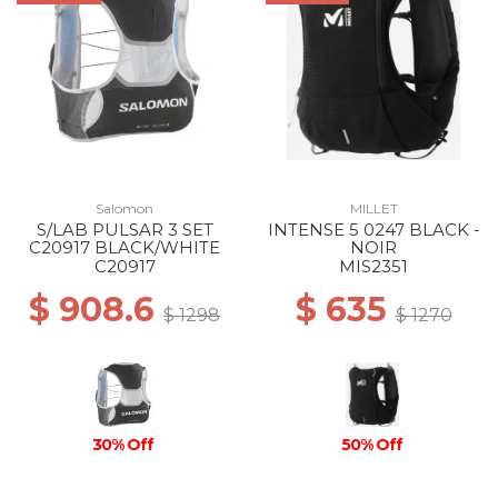
Salomon
MILLET
S/LAB PULSAR 3 SET
INTENSE 5 0247 BLACK -
C20917 BLACK/WHITE
NOIR
C20917
MIS2351
$ 908.6
$ 635
$ 1298
$ 1270
30% Off
50% Off