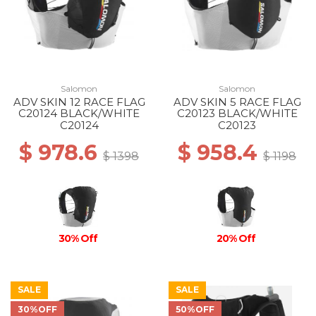
Salomon
Salomon
ADV SKIN 12 RACE FLAG
ADV SKIN 5 RACE FLAG
C20124 BLACK/WHITE
C20123 BLACK/WHITE
C20124
C20123
$ 978.6
$ 958.4
$ 1398
$ 1198
30% Off
20% Off
SALE
SALE
30%OFF
50%OFF