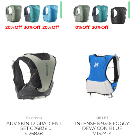
20% Off
30% Off
20% Off
10% Off
20% Off
Salomon
MILLET
ADV SKIN 12 GRADIENT
INTENSE 5 9316 FOGGY
SET C26838
DEW/ICON BLUE
PHANTOM/CASTELROC
C26838
MIS2414