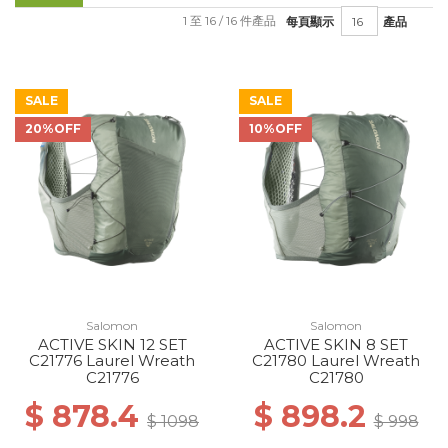
1 至 16 / 16 件產品
每頁顯示
產品
SALE
SALE
20%OFF
10%OFF
Salomon
Salomon
ACTIVE SKIN 12 SET
ACTIVE SKIN 8 SET
C21776 Laurel Wreath
C21780 Laurel Wreath
C21776
C21780
$ 878.4
$ 898.2
$ 1098
$ 998