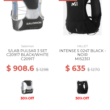
Salomon
MILLET
S/LAB PULSAR 3 SET
INTENSE 5 0247 BLACK -
C20917 BLACK/WHITE
NOIR
C20917
MIS2351
$ 908.6
$ 635
$ 1298
$ 1270
30% Off
50% Off