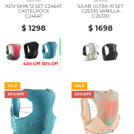
Salomon
Salomon
ADV SKIN 12 SET C24647
S/LAB ULTRA 10 SET
CASTELROCK
C25330 VANILLA
ICE/BLACK
C24647
C25330
$ 1298
$ 1698
40% Off
30% Off
SALE
SALE
30%OFF
20%OFF
20% Off
30% Off