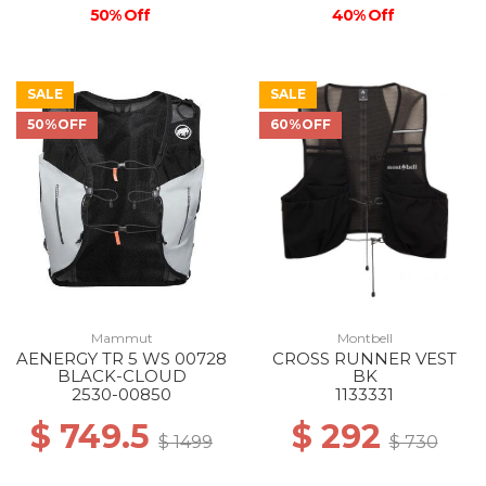
50% Off
40% Off
SALE
SALE
50%OFF
60%OFF
Mammut
Montbell
AENERGY TR 5 WS 00728
CROSS RUNNER VEST
BLACK-CLOUD
BK
2530-00850
1133331
$ 749.5
$ 292
$ 1499
$ 730