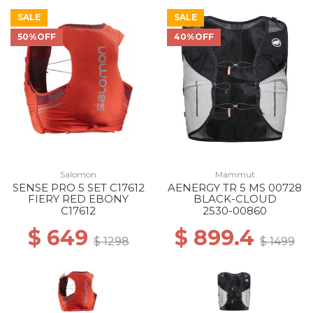
SALE
SALE
50%OFF
40%OFF
Salomon
Mammut
SENSE PRO 5 SET C17612
AENERGY TR 5 MS 00728
FIERY RED EBONY
BLACK-CLOUD
C17612
2530-00860
$ 649
$ 899.4
$ 1298
$ 1499