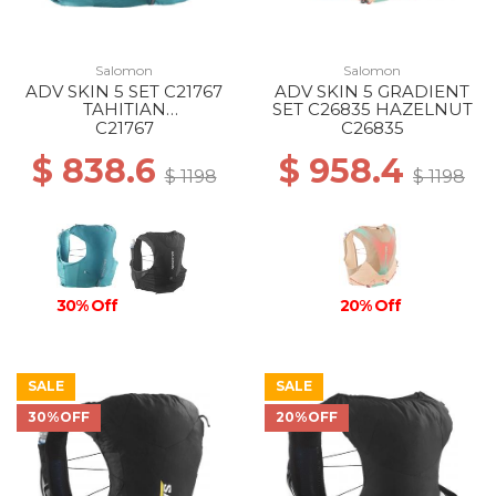
Salomon
Salomon
ADV SKIN 5 SET C21767
ADV SKIN 5 GRADIENT
TAHITIAN
SET C26835 HAZELNUT
TIDE/PEACOCK BL
C21767
C26835
$ 838.6
$ 958.4
$ 1198
$ 1198
30% Off
20% Off
SALE
SALE
30%OFF
20%OFF