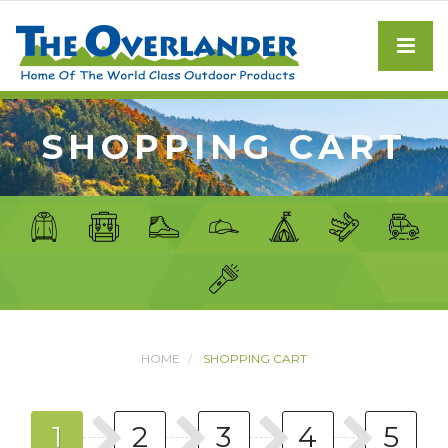
SHOPPING CART
HOME
SHOPPING CART
1
2
3
4
5