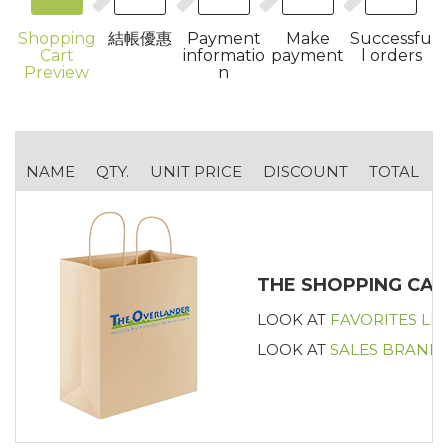
Shopping
結帳優惠
Payment
Make
Successfu
Cart
informatio
payment
l orders
Preview
n
NAME
QTY.
UNIT PRICE
DISCOUNT
TOTAL
THE SHOPPING CAR
LOOK AT
FAVORITES LIS
LOOK AT
SALES BRAND