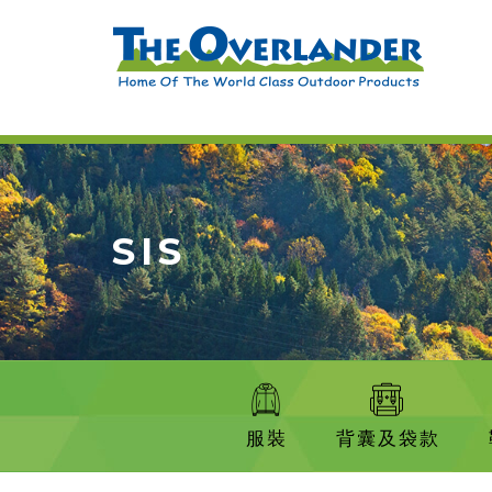
SIS
服裝
背囊及袋款