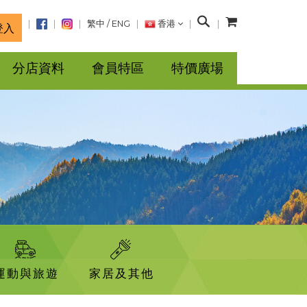
搜
繁中
/
ENG
香港
登入
尋
分店資料
會員特區
特價廣場
運動與旅遊
家居及其他