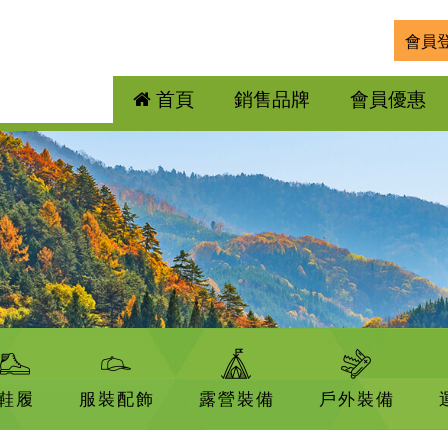
會員
首頁
銷售品牌
會員優惠
鞋履
服裝配飾
露營裝備
戶外裝備