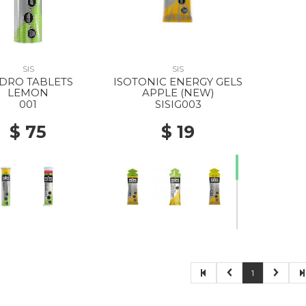
SIS
SIS
DRO TABLETS
ISOTONIC ENERGY GELS
LEMON
APPLE (NEW)
001
SISIG003
$ 75
$ 19
1