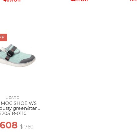
40% Off
FF
LIZARD
 MOC SHOE WS
dusty green/star
white
420518-0110
 608
$ 760