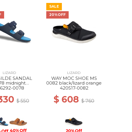
SALE
F
20%OFF
LIZARD
LIZARD
SILDE SANDAL
WAY MOC SHOE MS
78 midnight
0082 black/lizard orange
/atlantic blue
6292-0078
420517-0082
 330
$ 608
$ 550
$ 760
40% Off
20% Off
 Off