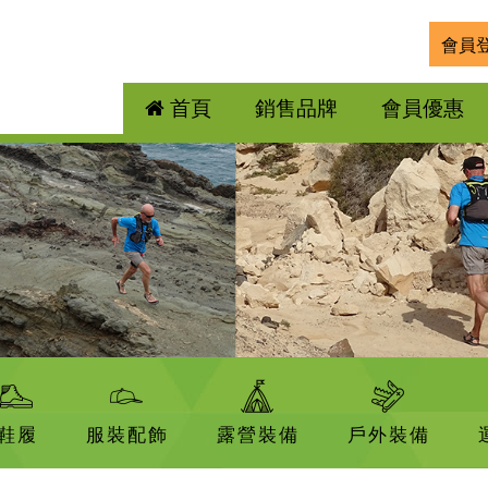
會員
首頁
銷售品牌
會員優惠
鞋履
服裝配飾
露營裝備
戶外裝備