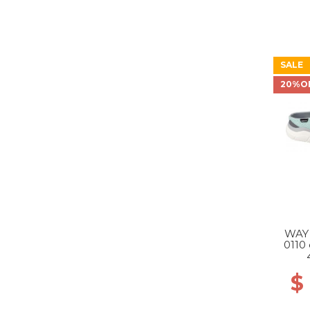
SALE
20%O
WAY
0110 
$