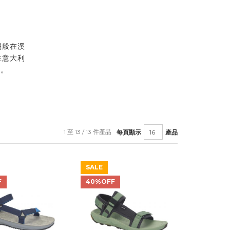
蜴般在溪
在意大利
質。
1 至 13 / 13 件產品
每頁顯示
產品
SALE
F
40%OFF