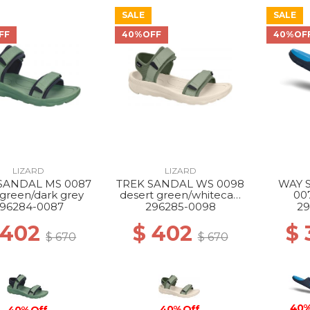
SALE
SALE
FF
40%OFF
40%OF
LIZARD
LIZARD
SANDAL MS 0087
TREK SANDAL WS 0098
WAY 
 green/dark grey
desert green/whitecap
00
grey
blue
96284-0087
296285-0098
29
 402
$ 402
$
$ 670
$ 670
40%
40% Off