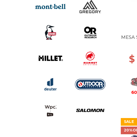
MESA 
$
60
SALE
20%O