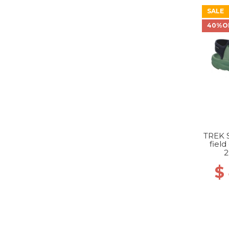
SALE
40%O
TREK 
field
2
$