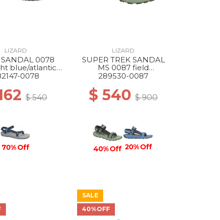
LIZARD
LIZARD
 SANDAL 0078
SUPER TREK SANDAL
ht blue/atlantic
MS 0087 field
blue
green/dark grey
82147-0078
289530-0087
 162
$ 540
$ 540
$ 900
20% Off
70% Off
40% Off
SALE
F
40%OFF