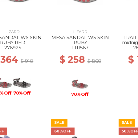
LIZARD
LIZARD
SANDAL WS SKIN
MESA SANDAL WS SKIN
TRAIL
RUBY RED
RUBY
midnig
276925
LI11567
2
 364
$ 258
$
$ 910
$ 860
% Off
70% Off
70% Off
SALE
SALE
FF
60%OFF
50%OF