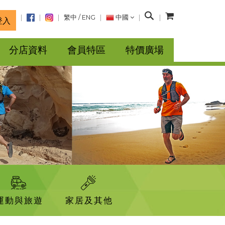
搜
繁中
/
ENG
中國
登入
尋
分店資料
會員特區
特價廣場
運動與旅遊
家居及其他