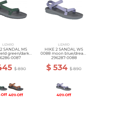
LIZARD
LIZARD
 2 SANDAL MS
HIKE 2 SANDAL WS
ield green/dark
0088 moon blue/dream
grey
blue
6286-0087
296287-0088
445
$ 534
$ 890
$ 890
 Off
40% Off
40% Off