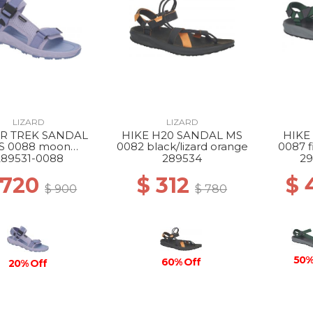
LIZARD
LIZARD
R TREK SANDAL
HIKE H20 SANDAL MS
HIKE
S 0088 moon
0082 black/lizard orange
0087 f
ue/dream blue
289531-0088
289534
29
 720
$ 312
$ 
$ 900
$ 780
50%
60% Off
20% Off