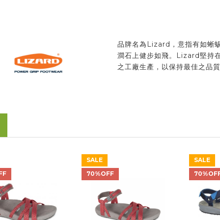
品牌名為Lizard，意指有如蜥
澗石上健步如飛。Lizard堅持
之工廠生產，以保持最佳之品
SALE
SALE
FF
70%OFF
70%OF