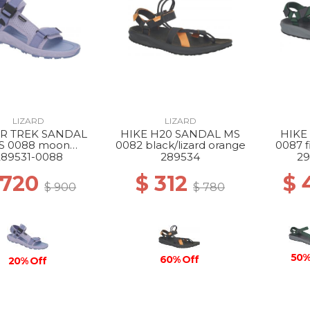
LIZARD
LIZARD
R TREK SANDAL
HIKE H20 SANDAL MS
HIKE
S 0088 moon
0082 black/lizard orange
0087 f
ue/dream blue
289531-0088
289534
29
 720
$ 312
$ 
$ 900
$ 780
50%
60% Off
20% Off