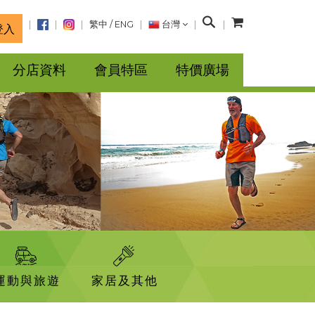
搜
繁中
/
ENG
台灣
登入
尋
分店資料
會員特區
特價廣場
運動與旅遊
家居及其他