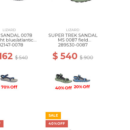
LIZARD
LIZARD
 SANDAL 0078
SUPER TREK SANDAL
ht blue/atlantic
MS 0087 field
blue
green/dark grey
82147-0078
289530-0087
 162
$ 540
$ 540
$ 900
20% Off
70% Off
40% Off
SALE
F
40%OFF