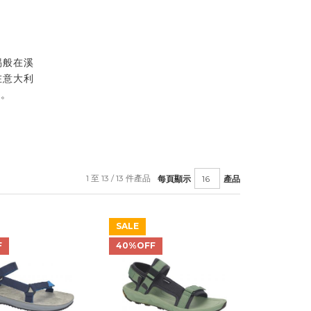
蜴般在溪
在意大利
質。
1 至 13 / 13 件產品
每頁顯示
產品
SALE
F
40%OFF