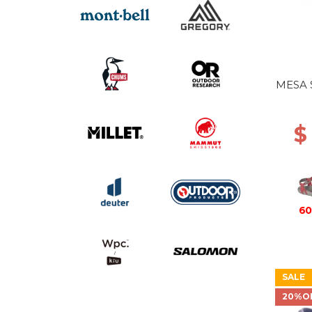
MESA 
$
60
SALE
20%O