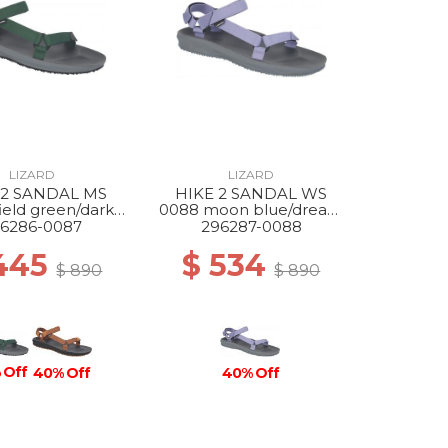
LIZARD
LIZARD
 2 SANDAL MS
HIKE 2 SANDAL WS
ield green/dark
0088 moon blue/dream
grey
blue
6286-0087
296287-0088
445
$ 534
$ 890
$ 890
 Off
40% Off
40% Off