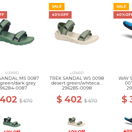
SALE
SALE
FF
40%OFF
40%OF
LIZARD
LIZARD
SANDAL MS 0087
TREK SANDAL WS 0098
WAY 
 green/dark grey
desert green/whitecap
00
grey
blue
96284-0087
296285-0098
29
 402
$ 402
$
$ 670
$ 670
40%
40% Off