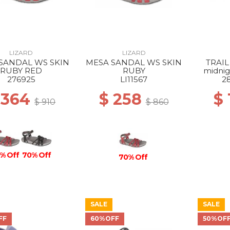
LIZARD
LIZARD
SANDAL WS SKIN
MESA SANDAL WS SKIN
TRAIL
RUBY RED
RUBY
midnig
276925
LI11567
2
 364
$ 258
$
$ 910
$ 860
% Off
70% Off
70% Off
SALE
SALE
FF
60%OFF
50%OF