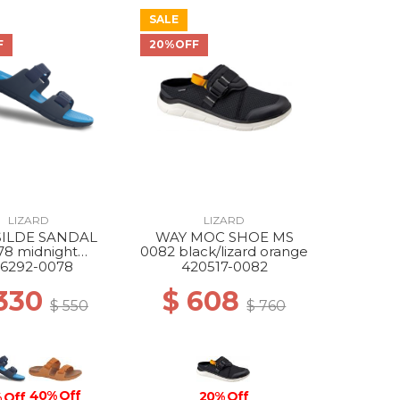
SALE
F
20%OFF
LIZARD
LIZARD
SILDE SANDAL
WAY MOC SHOE MS
78 midnight
0082 black/lizard orange
/atlantic blue
6292-0078
420517-0082
 330
$ 608
$ 550
$ 760
40% Off
20% Off
 Off