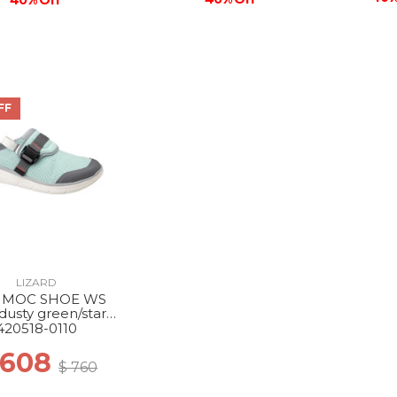
40% Off
FF
LIZARD
 MOC SHOE WS
dusty green/star
white
420518-0110
 608
$ 760