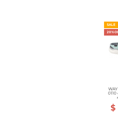
SALE
20%O
WAY
0110 
$