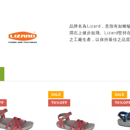
品牌名為Lizard，意指有如蜥
澗石上健步如飛。Lizard堅持
之工廠生產，以保持最佳之品
SALE
SALE
FF
70%OFF
70%OF