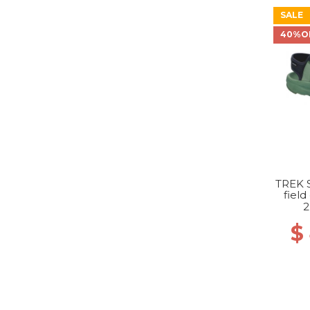
SALE
40%O
TREK 
field
2
$