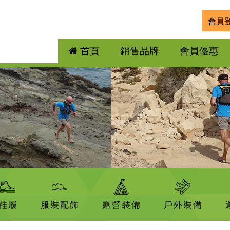
會員
首頁
銷售品牌
會員優惠
鞋履
服裝配飾
露營裝備
戶外裝備