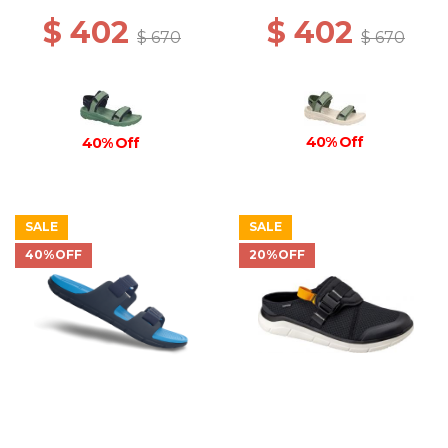
$ 402
$ 402
$ 670
$ 670
40% Off
40% Off
SALE
SALE
40%OFF
20%OFF