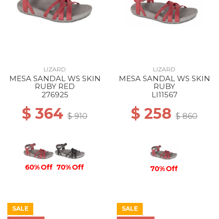
LIZARD
LIZARD
MESA SANDAL WS SKIN
MESA SANDAL WS SKIN
RUBY RED
RUBY
276925
LI11567
$ 364
$ 258
$ 910
$ 860
60% Off
70% Off
70% Off
SALE
SALE