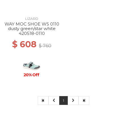
LIZARD
WAY MOC SHOE WS 0110
dusty green/star white
420518-0110
$ 608
$ 760
20% Off
1