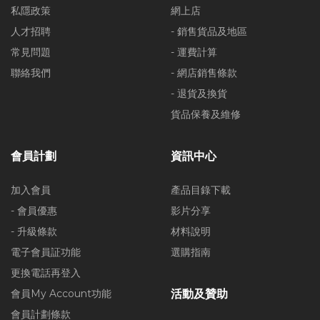
私隱政策
網上店
人才招聘
- 銷售貨品及地區
常見問題
- 運費計算
聯絡我們
- 網店銷售條款
- 退貨及換貨
貨品保養及維修
會員計劃
資訊中心
加入會員
產品目錄下載
- 會員優惠
影片分享
- 升級條款
材料說明
電子會員証功能
選購指南
更換電話再登入
會員My Account功能
活動及贊助
會員計劃條款