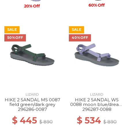
60% Off
20% Off
SALE
SALE
50%OFF
40%OFF
LIZARD
LIZARD
HIKE 2 SANDAL MS 0087
HIKE 2 SANDAL WS
field green/dark grey
0088 moon blue/dream
blue
296286-0087
296287-0088
$ 445
$ 534
$ 890
$ 890