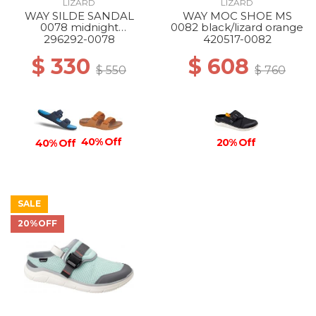
LIZARD
LIZARD
WAY SILDE SANDAL
WAY MOC SHOE MS
0078 midnight
0082 black/lizard orange
blue/atlantic blue
296292-0078
420517-0082
$ 330
$ 608
$ 550
$ 760
40% Off
20% Off
40% Off
SALE
20%OFF