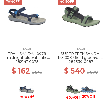
70%OFF
40%OFF
LIZARD
LIZARD
TRAIL SANDAL 0078
SUPER TREK SANDAL
midnight blue/atlantic
MS 0087 field green/dark
blue
grey
282147-0078
289530-0087
$ 162
$ 540
$ 540
$ 900
20% Off
70% Off
40% Off