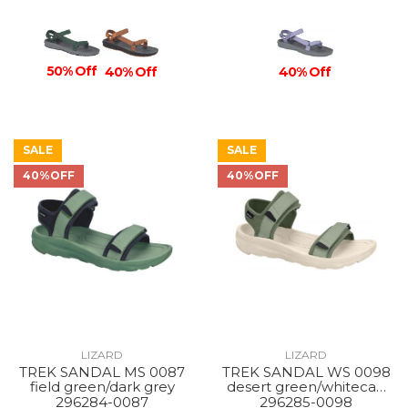
50% Off
40% Off
40% Off
SALE
SALE
40%OFF
40%OFF
LIZARD
LIZARD
TREK SANDAL MS 0087
TREK SANDAL WS 0098
field green/dark grey
desert green/whitecap
grey
296284-0087
296285-0098