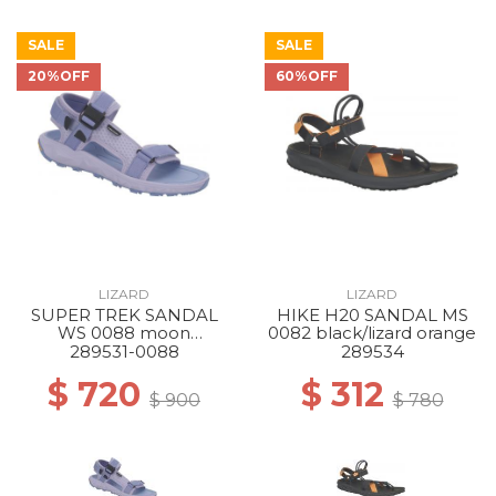
SALE
SALE
20%OFF
60%OFF
LIZARD
LIZARD
SUPER TREK SANDAL
HIKE H20 SANDAL MS
WS 0088 moon
0082 black/lizard orange
blue/dream blue
289531-0088
289534
$ 720
$ 312
$ 900
$ 780