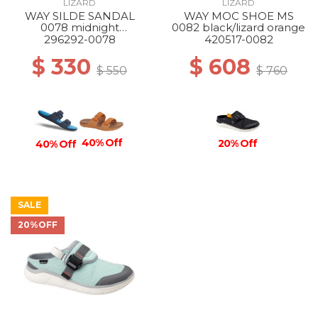
LIZARD
LIZARD
WAY SILDE SANDAL
WAY MOC SHOE MS
0078 midnight
0082 black/lizard orange
blue/atlantic blue
296292-0078
420517-0082
$ 330
$ 608
$ 550
$ 760
40% Off
20% Off
40% Off
SALE
20%OFF