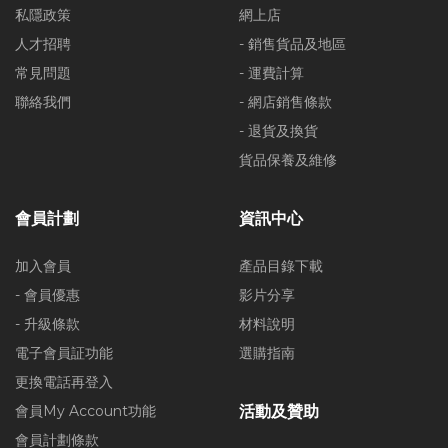
私隱政策
網上店
人才招聘
- 銷售貨品及地區
常見問題
- 運費計算
聯絡我們
- 網店銷售條款
- 退貨及換貨
貨品保養及維修
會員計劃
資訊中心
加入會員
產品目錄下載
- 會員優惠
影片分享
- 升級條款
材料說明
電子會員証功能
選購指南
更換電話再登入
會員My Account功能
活動及贊助
會員計劃條款