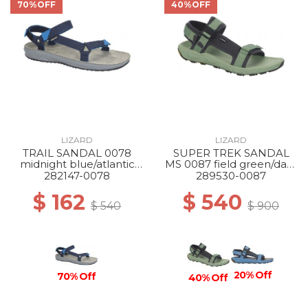
70%OFF
40%OFF
LIZARD
LIZARD
TRAIL SANDAL 0078
SUPER TREK SANDAL
midnight blue/atlantic
MS 0087 field green/dark
blue
grey
282147-0078
289530-0087
$ 162
$ 540
$ 540
$ 900
20% Off
70% Off
40% Off