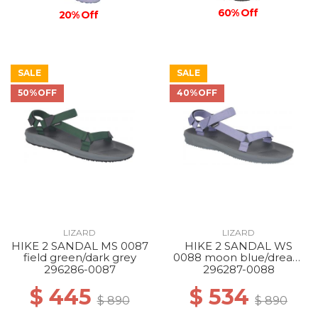
60% Off
20% Off
SALE
SALE
50%OFF
40%OFF
LIZARD
LIZARD
HIKE 2 SANDAL MS 0087
HIKE 2 SANDAL WS
field green/dark grey
0088 moon blue/dream
blue
296286-0087
296287-0088
$ 445
$ 534
$ 890
$ 890