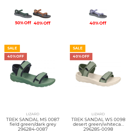
50% Off
40% Off
40% Off
SALE
SALE
40%OFF
40%OFF
LIZARD
LIZARD
TREK SANDAL MS 0087
TREK SANDAL WS 0098
field green/dark grey
desert green/whitecap
grey
296284-0087
296285-0098