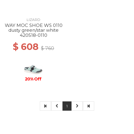
LIZARD
WAY MOC SHOE WS 0110
dusty green/star white
420518-0110
$ 608
$ 760
20% Off
1