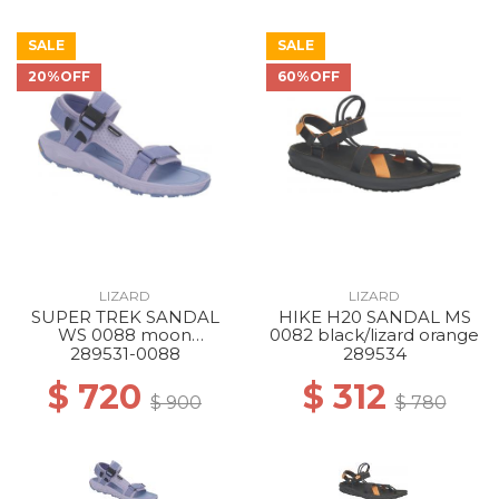
SALE
SALE
20%OFF
60%OFF
LIZARD
LIZARD
SUPER TREK SANDAL
HIKE H20 SANDAL MS
WS 0088 moon
0082 black/lizard orange
blue/dream blue
289531-0088
289534
$ 720
$ 312
$ 900
$ 780