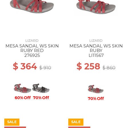
LIZARD
LIZARD
MESA SANDAL WS SKIN
MESA SANDAL WS SKIN
RUBY RED
RUBY
276925
LI11567
$ 364
$ 258
$ 910
$ 860
60% Off
70% Off
70% Off
SALE
SALE