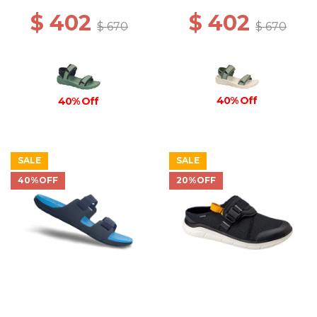
$ 402
$ 402
$ 670
$ 670
40% Off
40% Off
SALE
SALE
40%OFF
20%OFF