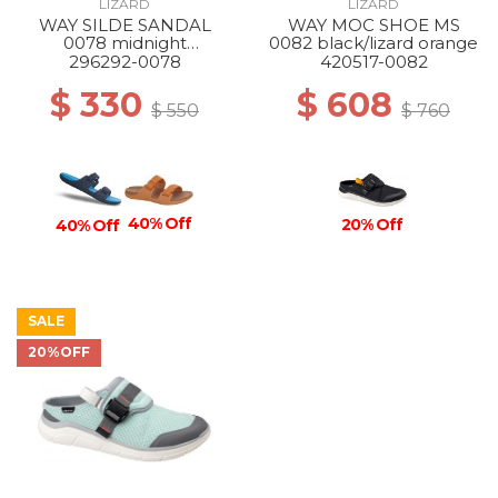
LIZARD
LIZARD
WAY SILDE SANDAL
WAY MOC SHOE MS
0078 midnight
0082 black/lizard orange
blue/atlantic blue
296292-0078
420517-0082
$ 330
$ 608
$ 550
$ 760
40% Off
20% Off
40% Off
SALE
20%OFF