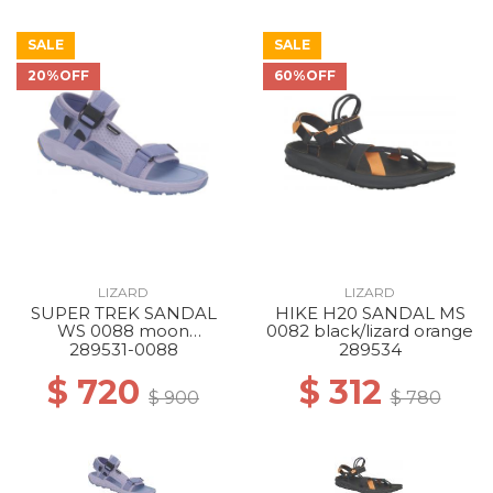
SALE
SALE
20%OFF
60%OFF
LIZARD
LIZARD
SUPER TREK SANDAL
HIKE H20 SANDAL MS
WS 0088 moon
0082 black/lizard orange
blue/dream blue
289531-0088
289534
$ 720
$ 312
$ 900
$ 780