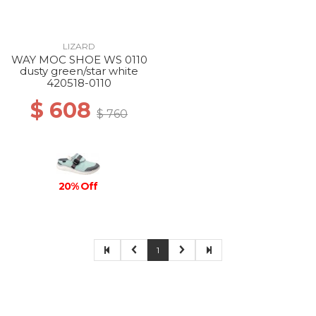
LIZARD
WAY MOC SHOE WS 0110
dusty green/star white
420518-0110
$ 608
$ 760
20% Off
1