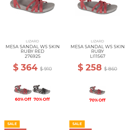
LIZARD
LIZARD
MESA SANDAL WS SKIN
MESA SANDAL WS SKIN
RUBY RED
RUBY
276925
LI11567
$ 364
$ 258
$ 910
$ 860
60% Off
70% Off
70% Off
SALE
SALE