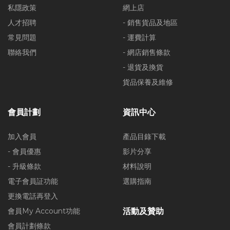
私隱政策
網上店
人才招聘
- 銷售貨品及地區
常見問題
- 運費計算
聯絡我們
- 網店銷售條款
- 退貨及換貨
貨品保養及維修
會員計劃
資訊中心
加入會員
產品目錄下載
- 會員優惠
影片分享
- 升級條款
材料說明
電子會員証功能
選購指南
更換電話再登入
會員My Account功能
活動及贊助
會員計劃條款