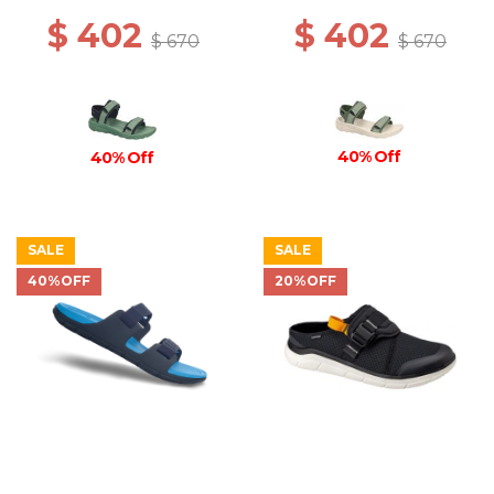
$ 402
$ 402
$ 670
$ 670
40% Off
40% Off
SALE
SALE
40%OFF
20%OFF