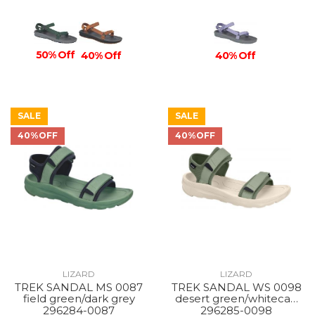
50% Off
40% Off
40% Off
SALE
SALE
40%OFF
40%OFF
LIZARD
LIZARD
TREK SANDAL MS 0087
TREK SANDAL WS 0098
field green/dark grey
desert green/whitecap
grey
296284-0087
296285-0098