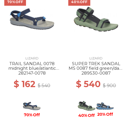
70%OFF
40%OFF
LIZARD
LIZARD
TRAIL SANDAL 0078
SUPER TREK SANDAL
midnight blue/atlantic
MS 0087 field green/dark
blue
grey
282147-0078
289530-0087
$ 162
$ 540
$ 540
$ 900
20% Off
70% Off
40% Off