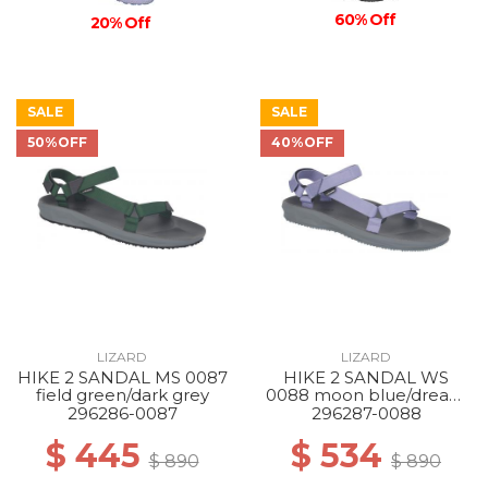
60% Off
20% Off
SALE
SALE
50%OFF
40%OFF
LIZARD
LIZARD
HIKE 2 SANDAL MS 0087
HIKE 2 SANDAL WS
field green/dark grey
0088 moon blue/dream
blue
296286-0087
296287-0088
$ 445
$ 534
$ 890
$ 890