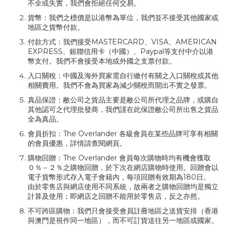
不全或失實，我們會拒絕任何交易。
貨幣：我們之標價是以港幣為單位，我們並不接受其他國家或
地區之貨幣付款。
付款方式：我們接受MASTERCARD、VISA、AMERICAN
EXPRESS、銀聯信用卡（中國）、Paypal等支付中介以港
幣支付。我們不會接受本地或外國之支票付款。
入口關稅：中國及海外買家需自行繳付有關之入口關稅或其他
相關費用。我們不會為買家為減少關稅而開出不實之發票。
真品保證：敝公司之貨品主要是敝公司所代理之品牌，或購自
其他認可之代理批發商，我們謹在此保證敝公司所出售之貨品
全為真品。
會員折扣：The Overlander 各級會員在某些品牌可享有相關
的會員優惠，詳情請查閱網頁。
購物回贈：The Overlander 會員每次購物時均有機會獲取
０％－２％之購物回贈，於下次在網店購物時使用。回贈會以
電子貨幣形式存入電子會籍內，每項回贈有效期為180日。
由於零售店與網店使用不同系統，故兩者之購物回贈均是獨立
計算及使用；即網店之回贈不能用於零售店，反之亦然。
不可跨區購物：我們只會接受會員註冊地區之送貨安排（香港
與澳門是視作同一地區），而不可訂貨送往另一地區或國家。