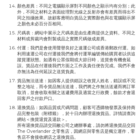
顏色差異：不同之電腦顯示屏對不同顏色之顯示均有分別；此
外，不同之材料之表面紋理對光線之反射亦會有差異而得出不
同之拍攝效果。故顧客應明白貨品之實際顏色與在電腦顯示屏
之顏色未必百分百相同。
尺碼表：網站中展示之尺碼表是由生產商提供之資料。不同之
材料或剪裁均會對製成品之實際尺碼做成差異。
付運：我們是會使用聲譽良好之速運公司或香港郵政付運。如
利用速運公司在付運後我們會將付運單編號傳給購買者以供追
蹤貨運狀態。如遇有公眾假期或大節日時，送貨會有機會延
誤。貨品在付運後我們方面之工作及責任便告完成。我們不會
亦無法為任何延誤之送貨負責。
貨品無法送達：如因客人提供錯誤之收貨人姓名，錯誤或不完
整之地址，而令貨品無法送達，我們將之作無法送遞而將訂單
取消，並會收取有關之送遞費用及適當之行政費，餘款才會退
回客戶之付款戶口。
退換貨品：如因品質或尺碼問題，顧客可憑購物發票及保持商
品完整包裝（附標籤），於十日內辦理退換貨品。詳情請查詢
網站＜換貨退貨及退款＞。
所有退換貨品請交回敝公司之總辦事處，請勿將退換貨品交回
The Overlander 之零售店，因網店與零售店是獨立運作，零
售店不會接收網店之退換貨品。