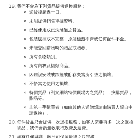
我們不會為下列貨品提供退換服務：
送貨後超過十日。
未能提供銷售單據資料。
已經使用或已洗滌過之貨品。
包裝破損或不完整，原裝標籤不齊或任何配件不全。
未能交回購物時的贈品或贈券。
所有食物類別。
所有內衣及襪類商品。
因錯誤安裝或跌撞或貯存失當所引致之損壞。
不恰當之使用之損壞。
特價貨品（列於網站特價廣場內之貨品），換購貨品，
贈品等。
非第一手購買者（如由其他人送贈煩請由購買人親自申
請退換）。
每件貨品只會提供一次退換服務，如客人需要再多一次之退換
貨品，我們會酌量收取行政費及運費。
如有任何爭議，敝公司保留最後之決定權。