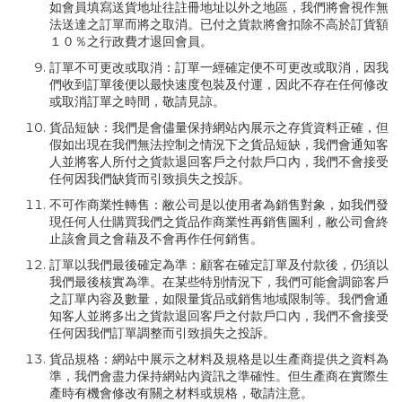
如會員填寫送貨地址往註冊地址以外之地區，我們將會視作無
法送達之訂單而將之取消。已付之貨款將會扣除不高於訂貨額
１０％之行政費才退回會員。
訂單不可更改或取消：訂單一經確定便不可更改或取消，因我
們收到訂單後便以最快速度包裝及付運，因此不存在任何修改
或取消訂單之時間，敬請見諒。
貨品短缺：我們是會儘量保持網站內展示之存貨資料正確，但
假如出現在我們無法控制之情況下之貨品短缺，我們會通知客
人並將客人所付之貨款退回客戶之付款戶口內，我們不會接受
任何因我們缺貨而引致損失之投訴。
不可作商業性轉售：敝公司是以使用者為銷售對象，如我們發
現任何人仕購買我們之貨品作商業性再銷售圖利，敝公司會終
止該會員之會藉及不會再作任何銷售。
訂單以我們最後確定為準：顧客在確定訂單及付款後，仍須以
我們最後核實為準。在某些特別情況下，我們可能會調節客戶
之訂單內容及數量，如限量貨品或銷售地域限制等。我們會通
知客人並將多出之貨款退回客戶之付款戶口內，我們不會接受
任何因我們訂單調整而引致損失之投訴。
貨品規格：網站中展示之材料及規格是以生產商提供之資料為
準，我們會盡力保持網站內資訊之準確性。但生產商在實際生
產時有機會修改有關之材料或規格，敬請注意。