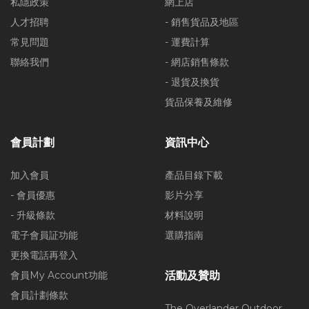
私隱政策
網上店
人才招聘
- 銷售貨品及地區
常見問題
- 運費計算
聯絡我們
- 網店銷售條款
- 退貨及換貨
貨品保養及維修
會員計劃
資訊中心
加入會員
產品目錄下載
- 會員優惠
影片分享
- 升級條款
材料說明
電子會員証功能
選購指南
更換電話再登入
會員My Account功能
活動及贊助
會員計劃條款
The Overlander Outdoor