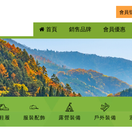
會員
首頁
銷售品牌
會員優惠
鞋履
服裝配飾
露營裝備
戶外裝備