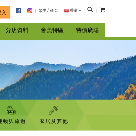
搜
繁中
/
ENG
香港
登入
尋
分店資料
會員特區
特價廣場
運動與旅遊
家居及其他