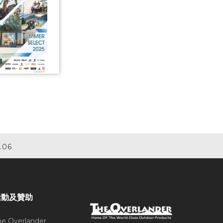
.06
活動及贊助
he Overlander