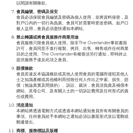
以閱讀有關條款。
會員編號、密碼及保安
會員必須保留會員編號及密碼為個人使用，並將資料保密，及
對戶口內的一切行為負責。會員可於需要時更改密碼。如戶口
被人盜用，會員必須盡快通知本網站。
禁止轉讓或將會員服務作商業用途
會員服務只限會員個人使用。除非The Overlander事前書面
許可，會員同意不進行複製、拷貝、出售、轉售或作任何商業
目的之使用。The Overlander有權毋須另行通知，即時終止
提供服務予違反此項之會員。
賠償條款
會員若違反本協議條款或其他人使用會員的電腦而侵犯其他人
士之知識產權或其他權利而招致任何人作出之申索、損失、賠
償（無論真實及間接的）、訴訟、裁決，會員須負責及補償本
網站、其母公司、及有關人士的一切訴訟費用及任何形式的責
任或費用。
消息通知
本網站將透過電郵方式或透過本網站通知會員所有有關會員的
事項。任何會員給予本網站之通知必須以書面形式並以電郵或
郵遞發出。
商標、服務標誌及版權