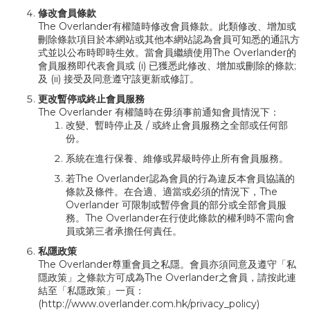
修改會員條款
The Overlander有權隨時修改會員條款。此類修改、增加或
刪除條款項目於本網站或其他本網站認為會員可知悉的通訊方
式並以公布時即時生效。當會員繼續使用The Overlander的
會員服務即代表會員或 (i) 已獲悉此修改、增加或刪除的條款;
及 (ii) 接受及同意遵守該更新或修訂。
更改暫停或終止會員服務
The Overlander 有權隨時在毋須事前通知會員情況下：
改變、暫時停止及 / 或終止會員服務之全部或任何部
份。
系統在進行保養、維修或昇級時停止所有會員服務。
若The Overlander認為會員的行為違反本會員協議的
條款及條件。在合適、適當或必須的情況下，The
Overlander 可限制或暫停會員的部分或全部會員服
務。The Overlander在行使此條款的權利時不需向會
員或第三者承擔任何責任。
私隱政策
The Overlander尊重會員之私隱。會員亦須同意及遵守「私
隱政策」之條款方可成為The Overlander之會員，請按此連
結至「私隱政策」一頁：
(
http://www.overlander.com.hk/privacy_policy
)