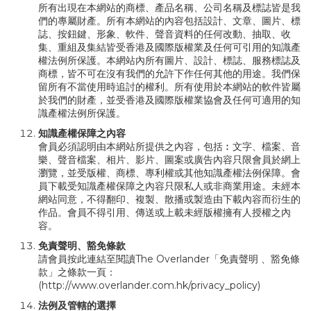
所有出現在本網站的商標、產品名稱、公司名稱及標誌皆是我
們的專屬財產。所有本網站的內容包括設計、文章、圖片、標
誌、按鈕鍵、形象、軟件、聲音資料的任何改動、抽取、收
集、重組及集結皆受香港及國際版權業及任何可引用的知識產
權法例所保護。本網站內所有圖片、設計、標誌、服務標誌及
商標，皆不可在沒有我們的允許下作任何其他的用途。我們保
留所有不當使用時追討的權利。所有使用於本網站的軟件皆屬
於我們的財產，並受香港及國際版權業協會及任何可適用的知
識產權法例所保護。
知識產權保障之內容
會員必須認明由本網站所提供之內容，包括︰文字、檔案、音
樂、聲音檔案、相片、影片、圖案或廣告內容只限會員於網上
瀏覽，並受版權、商標、專利權或其他知識產權法例保障。會
員下載受知識產權保障之內容只限私人或非商業用途。未經本
網站同意，不得翻印、複製、散播或製造由下載內容而衍生的
作品。會員不得引用、傳送或上載未經版權擁有人授權之內
容。
免責聲明、豁免條款
請會員按此連結至閱讀The Overlander「免責聲明 、豁免條
款」之條款一頁：
(
http://www.overlander.com.hk/privacy_policy
)
法例及管轄的選擇