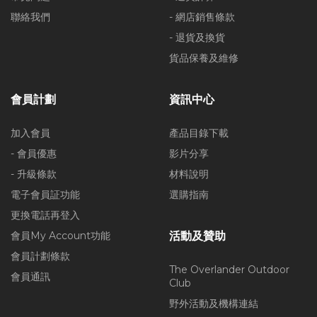
聯絡我們
- 網店銷售條款
- 退貨及換貨
貨品保養及維修
會員計劃
資訊中心
加入會員
產品目錄下載
- 會員優惠
影片分享
- 升級條款
材料說明
電子會員証功能
選購指南
更換電話再登入
會員My Account功能
活動及贊助
會員計劃條款
The Overlander Outdoor
會員通訊
Club
野外活動及機構連結