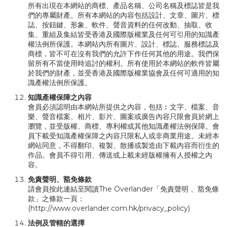
所有出現在本網站的商標、產品名稱、公司名稱及標誌皆是我
們的專屬財產。所有本網站的內容包括設計、文章、圖片、標
誌、按鈕鍵、形象、軟件、聲音資料的任何改動、抽取、收
集、重組及集結皆受香港及國際版權業及任何可引用的知識產
權法例所保護。本網站內所有圖片、設計、標誌、服務標誌及
商標，皆不可在沒有我們的允許下作任何其他的用途。我們保
留所有不當使用時追討的權利。所有使用於本網站的軟件皆屬
於我們的財產，並受香港及國際版權業協會及任何可適用的知
識產權法例所保護。
知識產權保障之內容
會員必須認明由本網站所提供之內容，包括︰文字、檔案、音
樂、聲音檔案、相片、影片、圖案或廣告內容只限會員於網上
瀏覽，並受版權、商標、專利權或其他知識產權法例保障。會
員下載受知識產權保障之內容只限私人或非商業用途。未經本
網站同意，不得翻印、複製、散播或製造由下載內容而衍生的
作品。會員不得引用、傳送或上載未經版權擁有人授權之內
容。
免責聲明、豁免條款
請會員按此連結至閱讀The Overlander「免責聲明 、豁免條
款」之條款一頁：
(
http://www.overlander.com.hk/privacy_policy
)
法例及管轄的選擇