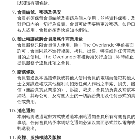
以閱讀有關條款。
會員編號、密碼及保安
會員必須保留會員編號及密碼為個人使用，並將資料保密，及
對戶口內的一切行為負責。會員可於需要時更改密碼。如戶口
被人盜用，會員必須盡快通知本網站。
禁止轉讓或將會員服務作商業用途
會員服務只限會員個人使用。除非The Overlander事前書面
許可，會員同意不進行複製、拷貝、出售、轉售或作任何商業
目的之使用。The Overlander有權毋須另行通知，即時終止
提供服務予違反此項之會員。
賠償條款
會員若違反本協議條款或其他人使用會員的電腦而侵犯其他人
士之知識產權或其他權利而招致任何人作出之申索、損失、賠
償（無論真實及間接的）、訴訟、裁決，會員須負責及補償本
網站、其母公司、及有關人士的一切訴訟費用及任何形式的責
任或費用。
消息通知
本網站將透過電郵方式或透過本網站通知會員所有有關會員的
事項。任何會員給予本網站之通知必須以書面形式並以電郵或
郵遞發出。
商標、服務標誌及版權