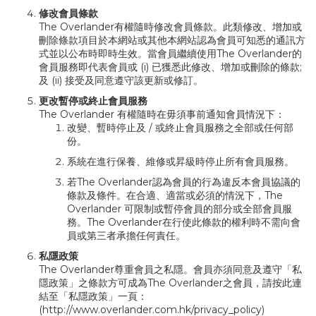
修改會員條款
The Overlander有權隨時修改會員條款。此類修改、增加或
刪除條款項目於本網站或其他本網站認為會員可知悉的通訊方
式並以公布時即時生效。當會員繼續使用The Overlander的
會員服務即代表會員或 (i) 已獲悉此修改、增加或刪除的條款;
及 (ii) 接受及同意遵守該更新或修訂。
更改暫停或終止會員服務
The Overlander 有權隨時在毋須事前通知會員情況下：
改變、暫時停止及 / 或終止會員服務之全部或任何部
份。
系統在進行保養、維修或昇級時停止所有會員服務。
若The Overlander認為會員的行為違反本會員協議的
條款及條件。在合適、適當或必須的情況下，The
Overlander 可限制或暫停會員的部分或全部會員服
務。The Overlander在行使此條款的權利時不需向會
員或第三者承擔任何責任。
私隱政策
The Overlander尊重會員之私隱。會員亦須同意及遵守「私
隱政策」之條款方可成為The Overlander之會員，請按此連
結至「私隱政策」一頁：
(
http://www.overlander.com.hk/privacy_policy
)