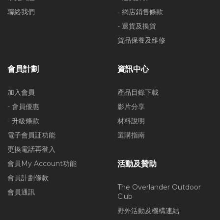
聯絡我們
- 網店銷售條款
- 退貨及換貨
貨品保養及維修
會員計劃
資訊中心
加入會員
產品目錄下載
- 會員優惠
影片分享
- 升級條款
材料說明
電子會員証功能
選購指南
更換電話再登入
會員My Account功能
活動及贊助
會員計劃條款
The Overlander Outdoor
會員通訊
Club
野外活動及機構連結