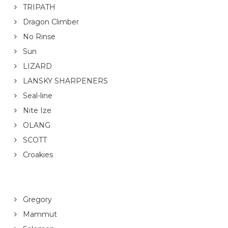
TRIPATH
Dragon Climber
No Rinse
Sun
LIZARD
LANSKY SHARPENERS
Seal-line
Nite Ize
OLANG
SCOTT
Croakies
Gregory
Mammut