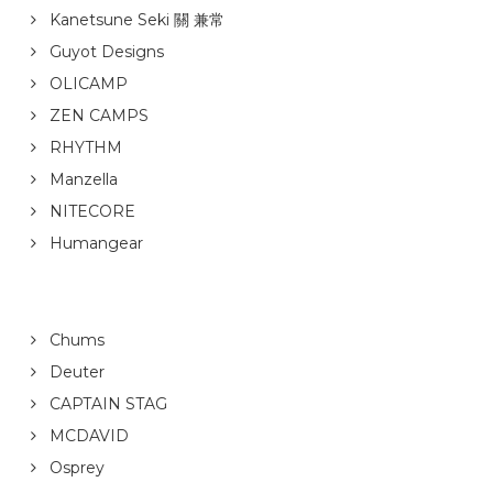
Kanetsune Seki 關 兼常
Guyot Designs
OLICAMP
ZEN CAMPS
RHYTHM
Manzella
NITECORE
Humangear
Chums
Deuter
CAPTAIN STAG
MCDAVID
Osprey