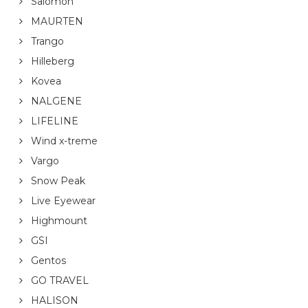
Salomon
MAURTEN
Trango
Hilleberg
Kovea
NALGENE
LIFELINE
Wind x-treme
Vargo
Snow Peak
Live Eyewear
Highmount
GSI
Gentos
GO TRAVEL
HALISON