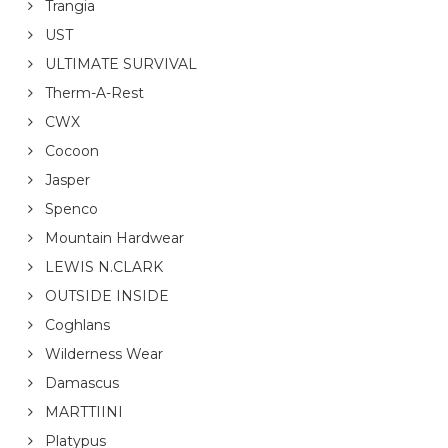
Trangia
UST
ULTIMATE SURVIVAL
Therm-A-Rest
CWX
Cocoon
Jasper
Spenco
Mountain Hardwear
LEWIS N.CLARK
OUTSIDE INSIDE
Coghlans
Wilderness Wear
Damascus
MARTTIINI
Platypus