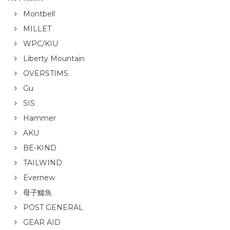
Montbell
MILLET
WPC/KIU
Liberty Mountain
OVERSTIMS
Gu
SIS
Hammer
AKU
BE-KIND
TAILWIND
Evernew
母子鱷魚
POST GENERAL
GEAR AID