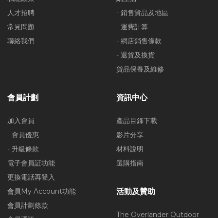
人才招聘
- 銷售貨品及地區
常見問題
- 運費計算
聯絡我們
- 網店銷售條款
- 退貨及換貨
貨品保養及維修
會員計劃
資訊中心
加入會員
產品目錄下載
- 會員優惠
影片分享
- 升級條款
材料說明
電子會員証功能
選購指南
更換電話再登入
會員My Account功能
活動及贊助
會員計劃條款
The Overlander Outdoor