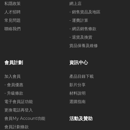
私隱政策
網上店
人才招聘
- 銷售貨品及地區
常見問題
- 運費計算
聯絡我們
- 網店銷售條款
- 退貨及換貨
貨品保養及維修
會員計劃
資訊中心
加入會員
產品目錄下載
- 會員優惠
影片分享
- 升級條款
材料說明
電子會員証功能
選購指南
更換電話再登入
會員My Account功能
活動及贊助
會員計劃條款