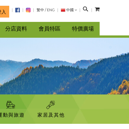
搜
繁中
/
ENG
中國
登入
尋
分店資料
會員特區
特價廣場
運動與旅遊
家居及其他