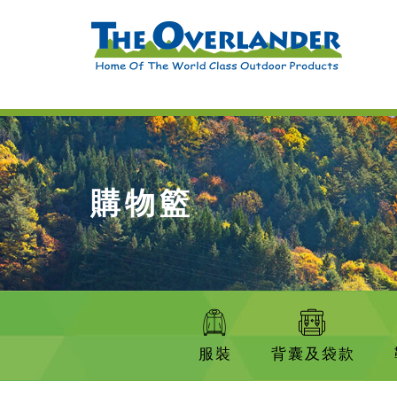
購物籃
服裝
背囊及袋款