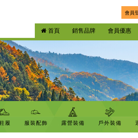
會員
首頁
銷售品牌
會員優惠
鞋履
服裝配飾
露營裝備
戶外裝備