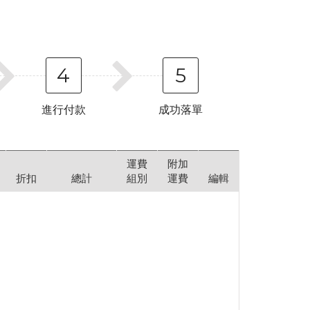
4
5
進行付款
成功落單
運費
附加
折扣
總計
組別
運費
編輯